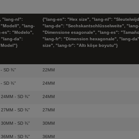
 "lang-nl":
{"lang-en": "Hex size", "lang-nl": "Sleutelwij
 "Modell", "lang-
"lang-de": "Sechskantschlüsselweite", "lang-
g-es": "Modelo",
"Dimensione esagonale", "lang-es": "Tamaño
 "lang-da":
"lang-fr": "Dimension hexagonale", "lang-da
 "Model"}
size", "lang-tr": "Altı köşe boyutu"}
 - SD ¾"
22MM
 - SD ¾"
24MM
F 24MM - SD ¾"
24MM
F 27MM - SD ¾"
27MM
F 30MM - SD ¾"
30MM
F 36MM - SD ¾"
36MM