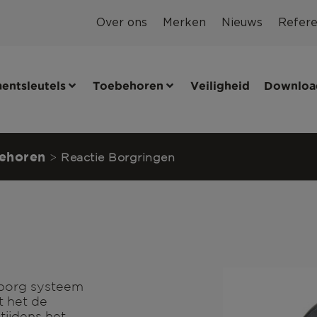
Over ons
Merken
Nieuws
Refere
entsleutels
Toebehoren
Veiligheid
Downloa
ehoren
>
Reactie Borgringen
 borg systeem
t het de
tijdens het