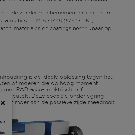
ethode zonder reactiemoment en reactiearm.
e afmetingen: M16 - M48 (5/8” - 1 ¾”).
aten, materialen en coatings beschikbaar op
nhoudring is de ideale oplossing tegen het
uten of moeren die op hoog moment
 met RAD accu-, elektrische of
tsleutels. Deze speciale onderlegring
ut of moer aan de passieve zijde meedraait
eze
lige