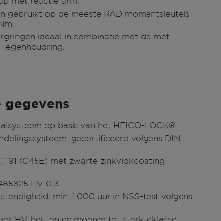
p met reactie arm.
n gebruikt op de meeste RAD momentsleutels
 Nm.
rgringen ideaal in combinatie met de met
s Tegenhoudring.
e gegevens
raaisysteem op basis van het HEICO-LOCK®
delingssysteem, gecertificeerd volgens DIN
 1.1191 (C45E) met zwarte zinkvlokcoating
485±25 HV 0,3.
stendigheid: min. 1.000 uur in NSS-test volgens
oor HV bouten en moeren tot sterkteklasse