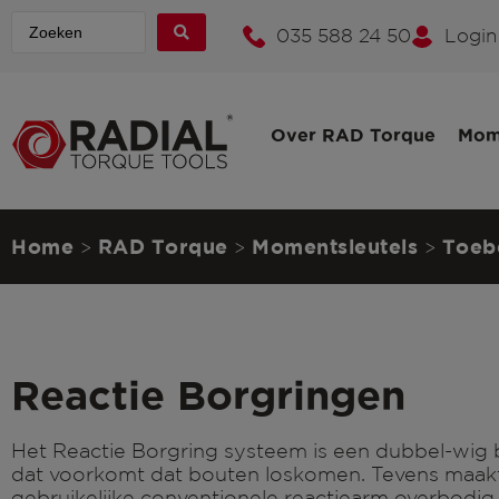
035 588 24 50
Login
Over RAD Torque
Mom
Home
RAD Torque
Momentsleutels
Toeb
>
>
>
Reactie Borgringen
Het Reactie Borgring systeem is een dubbel-wig
dat voorkomt dat bouten loskomen. Tevens maak
gebruikelijke conventionele reactiearm overbodig 