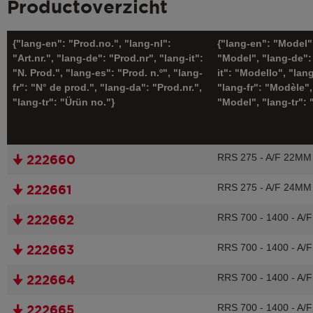
Productoverzicht
{"lang-en": "Prod.no.", "lang-nl":
{"lang-en": "Model",
"Art.nr.", "lang-de": "Prod.nr", "lang-it":
"Model", "lang-de":
"N. Prod.", "lang-es": "Prod. n.º", "lang-
it": "Modello", "lan
fr": "N° de prod.", "lang-da": "Prod.nr.",
"lang-fr": "Modèle",
"lang-tr": "Ürün no."}
"Model", "lang-tr":
RRS 275 - A/F 22MM
🠋 222660
RRS 275 - A/F 24MM
🠋 222661
RRS 700 - 1400 - A/
🠋 222662
RRS 700 - 1400 - A/
🠋 222663
RRS 700 - 1400 - A/
🠋 222664
RRS 700 - 1400 - A/
🠋 222665