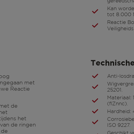
gereedscha
Kan worde
tot 8.000
Reactie Bo
Veiligheid
Technisch
hoog
Anti-losd
engegaan met
Wigvergren
euwe Reactie
25201.
Materiaal:
(flZnnc).
 met de
Hardheid: 
het
ijdens het
Corrosiebe
 van de ringen
ISO 9227.
 de
Geschikt v