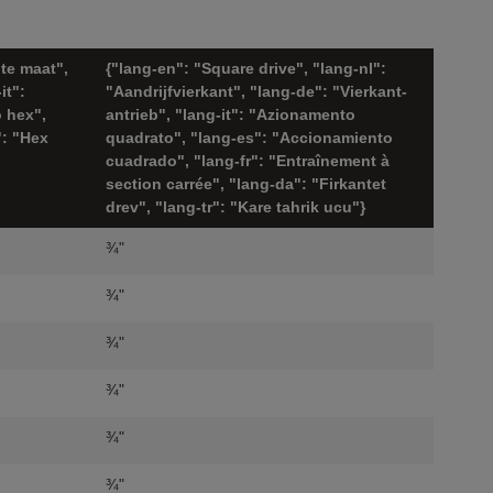
dte maat",
{"lang-en": "Square drive", "lang-nl":
it":
"Aandrijfvierkant", "lang-de": "Vierkant-
 hex",
antrieb", "lang-it": "Azionamento
": "Hex
quadrato", "lang-es": "Accionamiento
cuadrado", "lang-fr": "Entraînement à
section carrée", "lang-da": "Firkantet
drev", "lang-tr": "Kare tahrik ucu"}
¾"
¾"
¾"
¾"
¾"
¾"