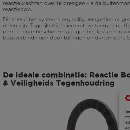
reactiekrachten over te brengen via de buitenman
reactiedop.
Dit maakt het systeem erg veilig, aangezien er g
delen zijn. Tegelijkertijd biedt dit systeem een eff
permanente bescherming tegen het loskomen va
boutverbindingen door trillingen en dynamische b
De ideale combinatie: Reactie B
& Veiligheids Tegenhoudring
Om 
inf
tec
ver