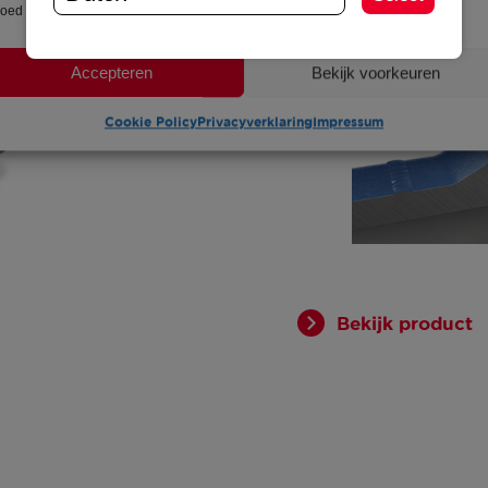
loed hebben op bepaalde functies en mogelijkheden.
Accepteren
Bekijk voorkeuren
Cookie Policy
Privacyverklaring
Impressum
Bekijk product