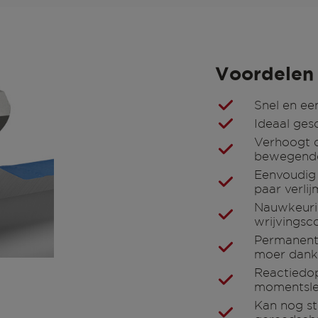
Voordelen
Snel en ee
Ideaal ges
Verhoogt d
bewegende 
Eenvoudig 
paar verlij
Nauwkeurig
wrijvingsco
Permanent
moer dankz
Reactiedo
momentsleu
Kan nog st