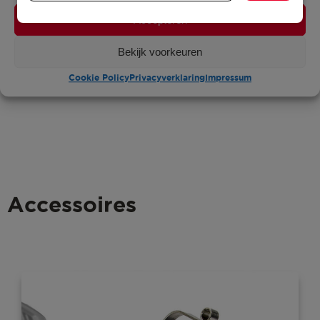
Single & two-speed versies
Accepteren
Uitgebreide modellen range: voor elke
toepassing een oplossing
Bekijk voorkeuren
Meer weten
Cookie Policy
Privacyverklaring
Impressum
Accessoires