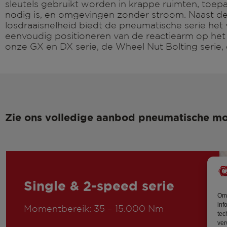
sleutels gebruikt worden in krappe ruimten, toep
nodig is, en omgevingen zonder stroom. Naast de
losdraaisnelheid biedt de pneumatische serie het 
eenvoudig positioneren van de reactiearm op het 
onze GX en DX serie, de Wheel Nut Bolting serie, 
Zie ons volledige aanbod pneumatische mom
Single & 2-speed serie
Om 
inf
Momentbereik: 35 – 15.000 Nm
tec
ver