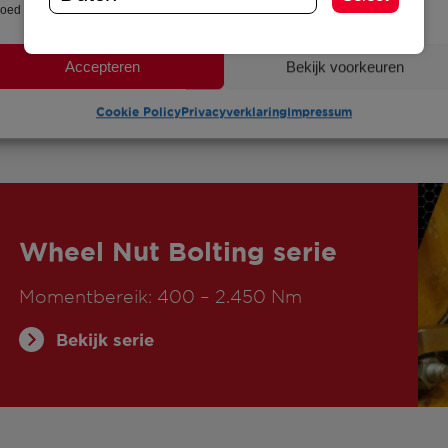
loed hebben op bepaalde functies en mogelijkheden.
Accepteren
Bekijk voorkeuren
Cookie Policy
Privacyverklaring
Impressum
Wheel Nut Bolting serie
Momentbereik: 400 – 2.450 Nm
Bekijk serie