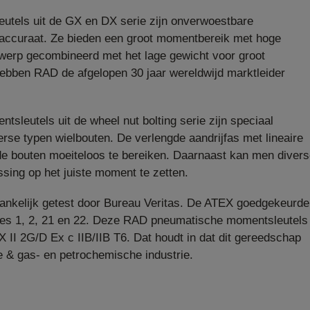
els uit de GX en DX serie zijn onverwoestbare
en accuraat. Ze bieden een groot momentbereik met hoge
werp gecombineerd met het lage gewicht voor groot
bben RAD de afgelopen 30 jaar wereldwijd marktleider
sleutels uit de wheel nut bolting serie zijn speciaal
rse typen wielbouten. De verlengde aandrijfas met lineaire
ende bouten moeiteloos te bereiken. Daarnaast kan men diver
sing op het juiste moment te zetten.
hankelijk getest door Bureau Veritas. De ATEX goedgekeurde
ones 1, 2, 21 en 22. Deze RAD pneumatische momentsleutels
X II 2G/D Ex c IIB/IIB T6. Dat houdt in dat dit gereedschap
ie & gas- en petrochemische industrie.