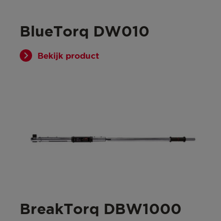
BlueTorq DW010
Bekijk product
BreakTorq DBW1000