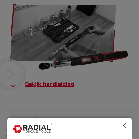
Bekijk handleiding
*Kantel scherm voor optimaal beeld
Beheer toestemmingen
Productoverzicht
Om de beste ervaringen te bieden, gebruiken wij technologieën zoals
cookies om informatie over je apparaat op te slaan en/of te raadplegen.