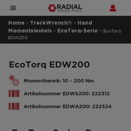
Distributeur worden?
Home
TrackWrench®
Hand
>
>
Momentsleutels
EcoTorq-Serie
>
>
EcoTorq
EDW200
EcoTorq EDW200
Momentbereik: 10 – 200 Nm
Artikelnummer EDWS200: 222312
Artikelnummer EDWA200: 222324