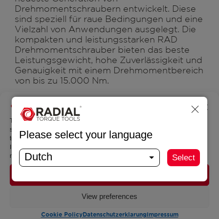
Drehmomentschraubern entwickelt. Diese
sind speziell für raue Bedingungen und eine
Vielzahl von Anwendungen ausgelegt. Die
kompakten und leistungsstarken RAD
Drehmomentschrauber bieten das beste
Leistungsgewicht, hohe Zuverlässigkeit und
Genauigkeit mit einem Drehmomentbereich
von bis zu 15.000 Nm.
Manage permissions
Bis 15.000 Nm
Einfach im Gebrauch dank kompakten
To provide the best experiences, we use technologies such as cookies to
Designs und niedrigen Gewichts
store and/or access information about your device. By agreeing to these
Please select your language
technologies, we can process data such as browsing behavior or unique
Einzigartiges, vollautomatisches 2-
IDs on this site. If you do not give consent or withdraw your consent, this
stufiges Getriebe, sodass nicht manuell
Dutch
may have a detrimental effect on certain features and functionalities.
Select
geschaltet werden muss (exkl. 2-Speed)
Kontrolliertes Verschrauben –
Accept
Wiederholbarkeit von +/- 3 %
View preferences
Extrem niedriger Schallpegel – nur 80
dBuschentwicklung – nur 80 dB
Cookie Policy
Datenschutzerklarung
Impressum