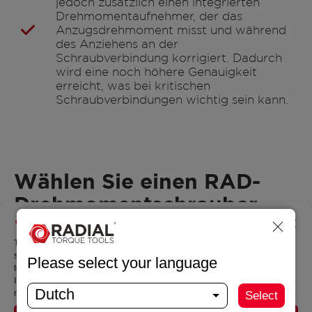
jedoch zusätzlich einen integrierten
Drehmomentaufnehmer, der das
Anzugsdrehmoment misst und während
des Anziehens an der
Schraubverbindung korrigiert. Dadurch
wird eine noch höhere Genauigkeit
erreicht, was bei kritischen
Schraubverbindungen wichtig sein kann.
Wählen Sie einen RAD-
Drehmomentschrauber
aus
Manage permissions
To provide the best experiences, we use technologies such as cookies to
store and/or access information about your device. By agreeing to these
Please select your language
technologies, we can process data such as browsing behavior or unique
IDs on this site. If you do not give consent or withdraw your consent, this
Dutch
may have a detrimental effect on certain features and functionalities.
Select