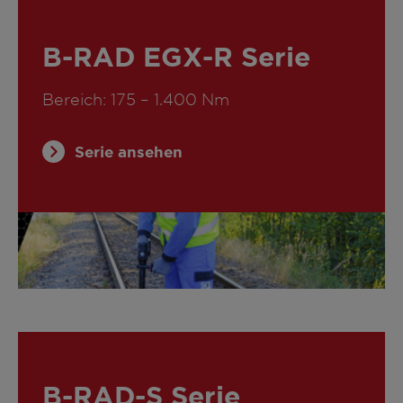
B-RAD EGX-R Serie
Bereich: 175 – 1.400 Nm
Serie ansehen
B-RAD-S Serie