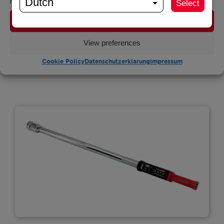
Dutch
may have a detrimental effect on certain features and functionalities.
Select
BlueTorq DW800
Accept
Drehmomentbereich: 80 – 800 Nm
View preferences
Ansehen
Cookie Policy
Datenschutzerklarung
Impressum