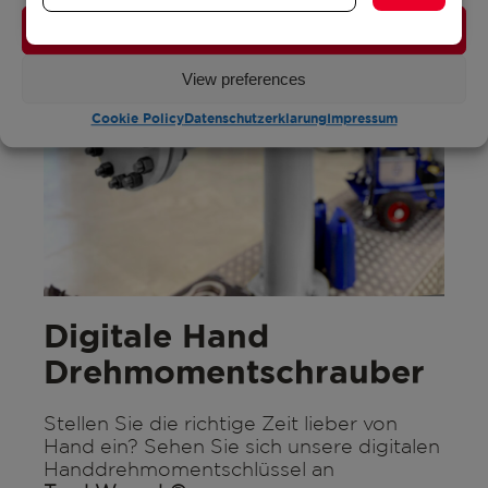
Accept
View preferences
Cookie Policy
Datenschutzerklarung
Impressum
Digitale Hand
Drehmomentschrauber
Stellen Sie die richtige Zeit lieber von
Hand ein? Sehen Sie sich unsere digitalen
Handdrehmomentschlüssel an