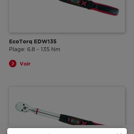
EcoTorq EDW135
Plage: 6.8 – 135 Nm
Voir