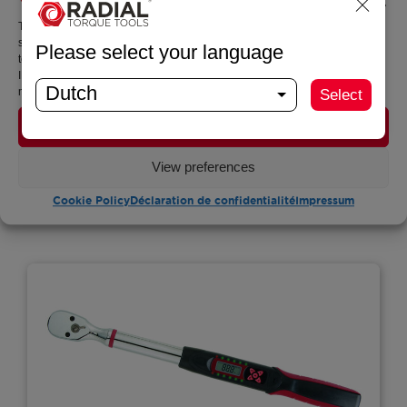
Manage permissions
To provide the best experiences, we use technologies such as cookies to
store and/or access information about your device. By agreeing to these
Please select your language
technologies, we can process data such as browsing behavior or unique
IDs on this site. If you do not give consent or withdraw your consent, this
EcoTorq EDW200
Dutch
may have a detrimental effect on certain features and functionalities.
Select
Plage: 10 – 200 Nm
Accept
Voir
View preferences
Cookie Policy
Déclaration de confidentialité
Impressum