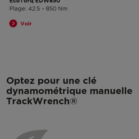
EcoTorq EDW850
Plage: 42.5 – 850 Nm
Voir
Optez pour une clé
dynamométrique manuelle
TrackWrench®